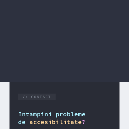
vulsii
u ADHD
epsie
// CONTACT
Intampini probleme
de
accesibilitate
?